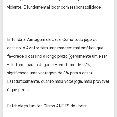
viciante. É fundamental jogar com responsabilidade:
Entenda a Vantagem da Casa: Como todo jogo de
cassino, o Aviator tem uma margem matemática que
favorece o cassino a longo prazo (geralmente um RTP
– Retorno para o Jogador – em torno de 97%,
significando uma vantagem de 3% para a casa).
Estatisticamente, quanto mais você joga, mais provável
é que perca.
Estabeleça Limites Claros ANTES de Jogar: