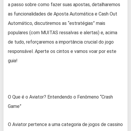
a passo sobre como fazer suas apostas, detalharemos
as funcionalidades de Aposta Automática e Cash Out
Automático, discutiremos as “estratégias” mais
populares (com MUITAS ressalvas e alertas) e, acima
de tudo, reforçaremos a importância crucial do jogo
responsável. Aperte os cintos e vamos voar por este
guia!
O Que é o Aviator? Entendendo o Fenômeno “Crash
Game”
O Aviator pertence a uma categoria de jogos de cassino