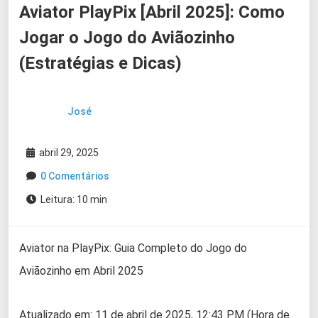
Aviator PlayPix [Abril 2025]: Como
Jogar o Jogo do Aviãozinho
(Estratégias e Dicas)
José
abril 29, 2025
0 Comentários
Leitura: 10 min
Aviator na PlayPix: Guia Completo do Jogo do
Aviãozinho em Abril 2025
Atualizado em: 11 de abril de 2025, 12:43 PM (Hora de