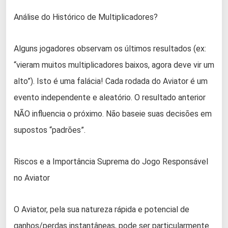
Análise do Histórico de Multiplicadores?
Alguns jogadores observam os últimos resultados (ex:
“vieram muitos multiplicadores baixos, agora deve vir um
alto”). Isto é uma falácia! Cada rodada do Aviator é um
evento independente e aleatório. O resultado anterior
NÃO influencia o próximo. Não baseie suas decisões em
supostos “padrões”.
Riscos e a Importância Suprema do Jogo Responsável
no Aviator
O Aviator, pela sua natureza rápida e potencial de
ganhos/perdas instantâneas, pode ser particularmente