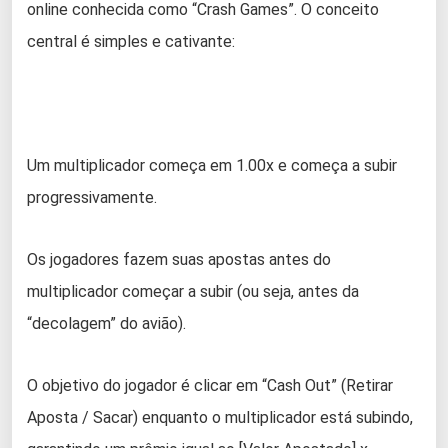
online conhecida como “Crash Games”. O conceito
central é simples e cativante:
Um multiplicador começa em 1.00x e começa a subir
progressivamente.
Os jogadores fazem suas apostas antes do
multiplicador começar a subir (ou seja, antes da
“decolagem” do avião).
O objetivo do jogador é clicar em “Cash Out” (Retirar
Aposta / Sacar) enquanto o multiplicador está subindo,