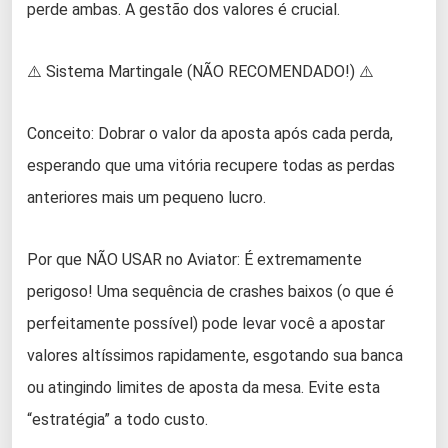
perde ambas. A gestão dos valores é crucial.
⚠️ Sistema Martingale (NÃO RECOMENDADO!) ⚠️
Conceito: Dobrar o valor da aposta após cada perda,
esperando que uma vitória recupere todas as perdas
anteriores mais um pequeno lucro.
Por que NÃO USAR no Aviator: É extremamente
perigoso! Uma sequência de crashes baixos (o que é
perfeitamente possível) pode levar você a apostar
valores altíssimos rapidamente, esgotando sua banca
ou atingindo limites de aposta da mesa. Evite esta
“estratégia” a todo custo.