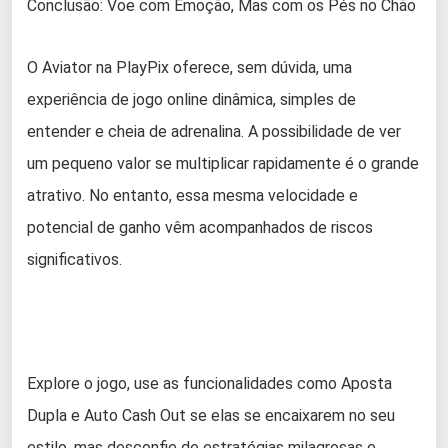
Conclusão: Voe com Emoção, Mas com os Pés no Chão
O Aviator na PlayPix oferece, sem dúvida, uma
experiência de jogo online dinâmica, simples de
entender e cheia de adrenalina. A possibilidade de ver
um pequeno valor se multiplicar rapidamente é o grande
atrativo. No entanto, essa mesma velocidade e
potencial de ganho vêm acompanhados de riscos
significativos.
Explore o jogo, use as funcionalidades como Aposta
Dupla e Auto Cash Out se elas se encaixarem no seu
estilo, mas desconfie de estratégias milagrosas e