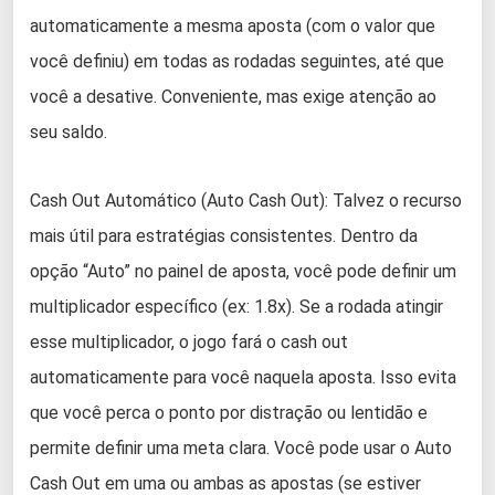
automaticamente a mesma aposta (com o valor que
você definiu) em todas as rodadas seguintes, até que
você a desative. Conveniente, mas exige atenção ao
seu saldo.
Cash Out Automático (Auto Cash Out): Talvez o recurso
mais útil para estratégias consistentes. Dentro da
opção “Auto” no painel de aposta, você pode definir um
multiplicador específico (ex: 1.8x). Se a rodada atingir
esse multiplicador, o jogo fará o cash out
automaticamente para você naquela aposta. Isso evita
que você perca o ponto por distração ou lentidão e
permite definir uma meta clara. Você pode usar o Auto
Cash Out em uma ou ambas as apostas (se estiver