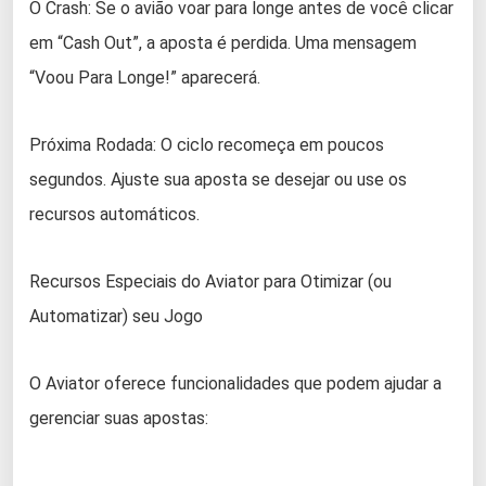
O Crash: Se o avião voar para longe antes de você clicar
em “Cash Out”, a aposta é perdida. Uma mensagem
“Voou Para Longe!” aparecerá.
Próxima Rodada: O ciclo recomeça em poucos
segundos. Ajuste sua aposta se desejar ou use os
recursos automáticos.
Recursos Especiais do Aviator para Otimizar (ou
Automatizar) seu Jogo
O Aviator oferece funcionalidades que podem ajudar a
gerenciar suas apostas: