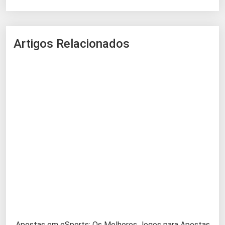
Artigos Relacionados
Apostas em eSports: Os Melhores Jogos para Apostas