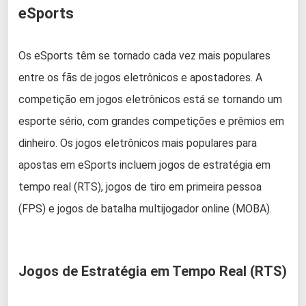
eSports
Os eSports têm se tornado cada vez mais populares
entre os fãs de jogos eletrônicos e apostadores. A
competição em jogos eletrônicos está se tornando um
esporte sério, com grandes competições e prêmios em
dinheiro. Os jogos eletrônicos mais populares para
apostas em eSports incluem jogos de estratégia em
tempo real (RTS), jogos de tiro em primeira pessoa
(FPS) e jogos de batalha multijogador online (MOBA).
Jogos de Estratégia em Tempo Real (RTS)