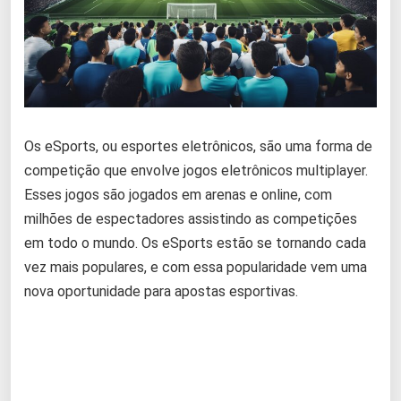
Os eSports, ou esportes eletrônicos, são uma forma de
competição que envolve jogos eletrônicos multiplayer.
Esses jogos são jogados em arenas e online, com
milhões de espectadores assistindo as competições
em todo o mundo. Os eSports estão se tornando cada
vez mais populares, e com essa popularidade vem uma
nova oportunidade para apostas esportivas.