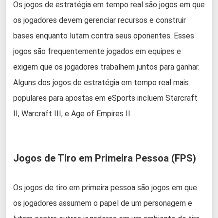
Os jogos de estratégia em tempo real são jogos em que
os jogadores devem gerenciar recursos e construir
bases enquanto lutam contra seus oponentes. Esses
jogos são frequentemente jogados em equipes e
exigem que os jogadores trabalhem juntos para ganhar.
Alguns dos jogos de estratégia em tempo real mais
populares para apostas em eSports incluem Starcraft
II, Warcraft III, e Age of Empires II.
Jogos de Tiro em Primeira Pessoa (FPS)
Os jogos de tiro em primeira pessoa são jogos em que
os jogadores assumem o papel de um personagem e