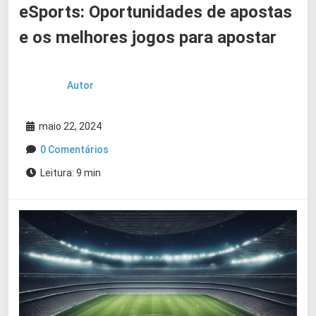
eSports: Oportunidades de apostas
e os melhores jogos para apostar
Autor
maio 22, 2024
0 Comentários
Leitura: 9 min