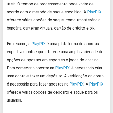
úteis. O tempo de processamento pode variar de
acordo com o método de saque escolhido. A
PlayPIX
oferece várias opções de saque, como transferência
bancária, carteiras virtuais, cartão de crédito e pix.
Em resumo, a
PlayPIX
é uma plataforma de apostas
esportivas online que oferece uma ampla variedade de
opções de apostas em esportes e jogos de cassino.
Para começar a apostar na
PlayPIX
, é necessário criar
uma conta e fazer um depósito. A verificação da conta
é necessária para fazer apostas na
PlayPIX.
A
PlayPIX
oferece várias opções de depósito e saque para os
usuários.