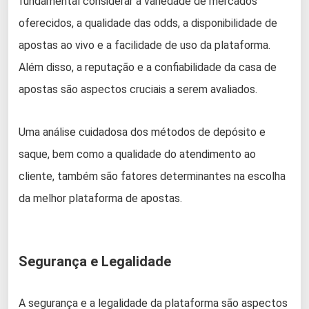
fundamental considerar a variedade de mercados
oferecidos, a qualidade das odds, a disponibilidade de
apostas ao vivo e a facilidade de uso da plataforma.
Além disso, a reputação e a confiabilidade da casa de
apostas são aspectos cruciais a serem avaliados.
Uma análise cuidadosa dos métodos de depósito e
saque, bem como a qualidade do atendimento ao
cliente, também são fatores determinantes na escolha
da melhor plataforma de apostas.
Segurança e Legalidade
A segurança e a legalidade da plataforma são aspectos