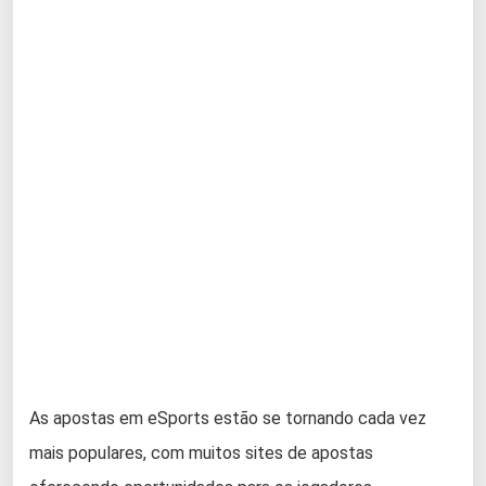
As apostas em eSports estão se tornando cada vez
mais populares, com muitos sites de apostas