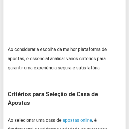
Ao considerar a escolha da melhor plataforma de
apostas, é essencial analisar vários critérios para
garantir uma experiência segura e satisfatória.
Critérios para Seleção de Casa de
Apostas
Ao selecionar uma casa de
apostas online
, é