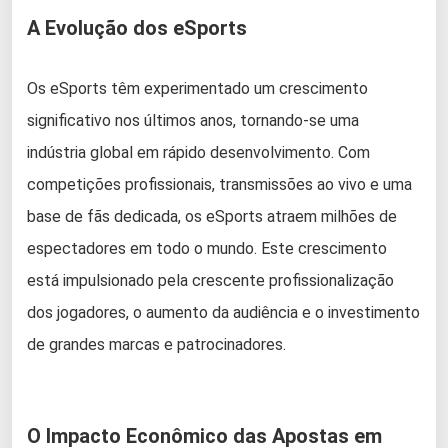
A Evolução dos eSports
Os eSports têm experimentado um crescimento
significativo nos últimos anos, tornando-se uma
indústria global em rápido desenvolvimento. Com
competições profissionais, transmissões ao vivo e uma
base de fãs dedicada, os eSports atraem milhões de
espectadores em todo o mundo. Este crescimento
está impulsionado pela crescente profissionalização
dos jogadores, o aumento da audiência e o investimento
de grandes marcas e patrocinadores.
O Impacto Econômico das Apostas em