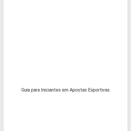
Guia para Iniciantes em Apostas Esportivas