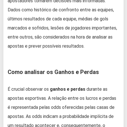
apostadores tomarem decisões mais informadas.
Dados como histórico de confronto entre as equipes,
últimos resultados de cada equipe, médias de gols
marcados e sofridos, lesões de jogadores importantes,
entre outros, são considerados na hora de analisar as
apostas e prever possíveis resultados.
Como analisar os Ganhos e Perdas
É crucial observar os
ganhos e perdas
durante as
apostas esportivas. A relação entre os lucros e perdas
é representada pelas odds oferecidas pelas casas de
apostas. As odds indicam a probabilidade implícita de
um resultado acontecer e, consequentemente, o