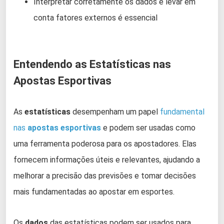
Interpretar corretamente os dados e levar em
conta fatores externos é essencial
Entendendo as Estatísticas nas
Apostas Esportivas
As
estatísticas
desempenham um papel
fundamental
nas
apostas esportivas
e podem ser usadas como
uma ferramenta poderosa para os apostadores. Elas
fornecem informações úteis e relevantes, ajudando a
melhorar a precisão das previsões e tomar decisões
mais fundamentadas ao apostar em esportes.
Os
dados
das estatísticas podem ser usados para