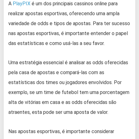
A
PlayPIX
é um dos principais cassinos online para
realizar apostas esportivas, oferecendo uma ampla
variedade de odds e tipos de apostas. Para ter sucesso
nas apostas esportivas, é importante entender o papel
das estatísticas e como usá-las a seu favor.
Uma estratégia essencial é analisar as odds oferecidas
pela casa de apostas e compará-las com as
estatísticas dos times ou jogadores envolvidos. Por
exemplo, se um time de futebol tem uma porcentagem
alta de vitórias em casa e as odds oferecidas são
atraentes, esta pode ser uma aposta de valor.
Nas apostas esportivas, é importante considerar