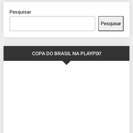
Pesquisar
Pesquisar
COPA DO BRASIL NA PLAYPIX!