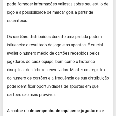
pode fornecer informações valiosas sobre seu estilo de
jogo e a possibilidade de marcar gols a partir de
escanteios.
Os
cartões
distribuídos durante uma partida podem
influenciar o resultado do jogo e as apostas. É crucial
avaliar o número médio de cartões recebidos pelos
jogadores de cada equipe, bem como o histórico
disciplinar dos árbitros envolvidos. Manter um registro
do número de cartões e a frequência de sua distribuição
pode identificar oportunidades de apostas em que
cartões são mais prováveis.
A análise do
desempenho de equipes e jogadores
é