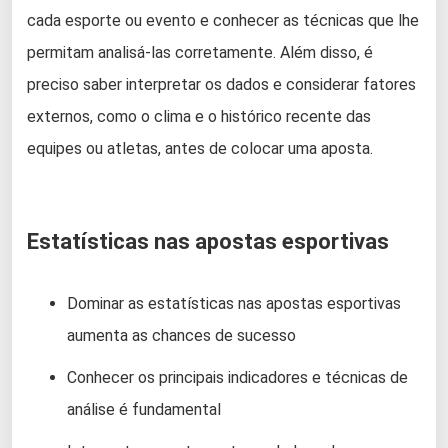
cada esporte ou evento e conhecer as técnicas que lhe
permitam analisá-las corretamente. Além disso, é
preciso saber interpretar os dados e considerar fatores
externos, como o clima e o histórico recente das
equipes ou atletas, antes de colocar uma aposta.
Estatísticas nas apostas esportivas
Dominar as estatísticas nas apostas esportivas
aumenta as chances de sucesso
Conhecer os principais indicadores e técnicas de
análise é fundamental