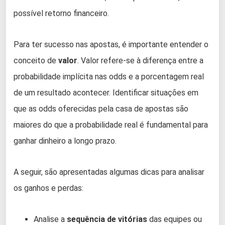
possível retorno financeiro.
Para ter sucesso nas apostas, é importante entender o
conceito de
valor
. Valor refere-se à diferença entre a
probabilidade implícita nas odds e a porcentagem real
de um resultado acontecer. Identificar situações em
que as odds oferecidas pela casa de apostas são
maiores do que a probabilidade real é fundamental para
ganhar dinheiro a longo prazo.
A seguir, são apresentadas algumas dicas para analisar
os ganhos e perdas:
Analise a
sequência de vitórias
das equipes ou