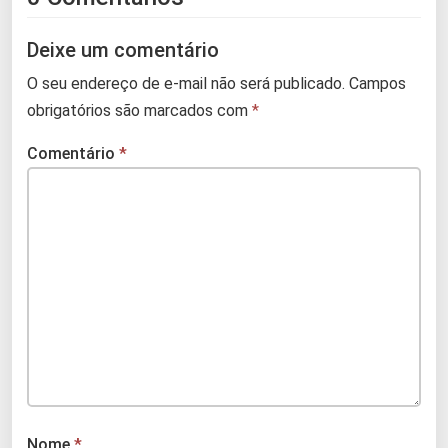
Deixe um comentário
O seu endereço de e-mail não será publicado.
Campos
obrigatórios são marcados com
*
Comentário
*
Nome
*