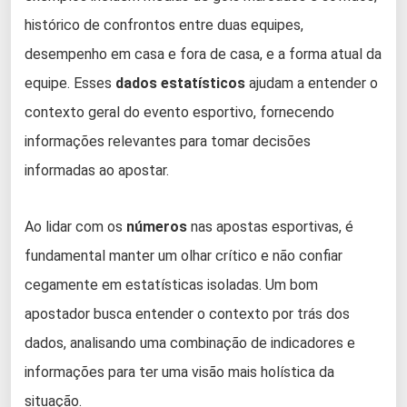
histórico de confrontos entre duas equipes,
desempenho em casa e fora de casa, e a forma atual da
equipe. Esses
dados estatísticos
ajudam a entender o
contexto geral do evento esportivo, fornecendo
informações relevantes para tomar decisões
informadas ao apostar.
Ao lidar com os
números
nas apostas esportivas, é
fundamental manter um olhar crítico e não confiar
cegamente em estatísticas isoladas. Um bom
apostador busca entender o contexto por trás dos
dados, analisando uma combinação de indicadores e
informações para ter uma visão mais holística da
situação.