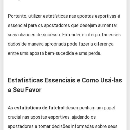
Portanto, utilizar estatísticas nas apostas esportivas é
essencial para os apostadores que desejam aumentar
suas chances de sucesso. Entender e interpretar esses
dados de maneira apropriada pode fazer a diferença
entre uma aposta bem-sucedida e uma perda.
Estatísticas Essenciais e Como Usá-las
a Seu Favor
As
estatísticas de futebol
desempenham um papel
crucial nas apostas esportivas, ajudando os
apostadores a tomar decisões informadas sobre seus