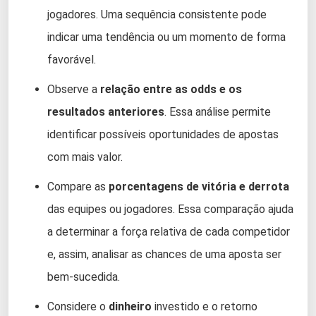
jogadores. Uma sequência consistente pode
indicar uma tendência ou um momento de forma
favorável.
Observe a
relação entre as odds e os
resultados anteriores
. Essa análise permite
identificar possíveis oportunidades de apostas
com mais valor.
Compare as
porcentagens de vitória e derrota
das equipes ou jogadores. Essa comparação ajuda
a determinar a força relativa de cada competidor
e, assim, analisar as chances de uma aposta ser
bem-sucedida.
Considere o
dinheiro
investido e o retorno