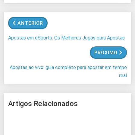
ANTERIOR
Apostas em eSports: Os Melhores Jogos para Apostas
PRÓXIMO
Apostas ao vivo: guia completo para apostar em tempo
real
Artigos Relacionados