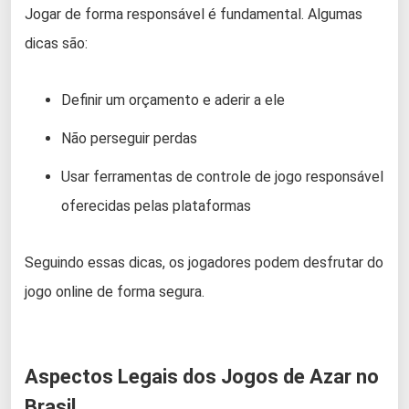
Jogar de forma responsável é fundamental. Algumas
dicas são:
Definir um orçamento e aderir a ele
Não perseguir perdas
Usar ferramentas de controle de jogo responsável
oferecidas pelas plataformas
Seguindo essas dicas, os jogadores podem desfrutar do
jogo online de forma segura.
Aspectos Legais dos Jogos de Azar no
Brasil