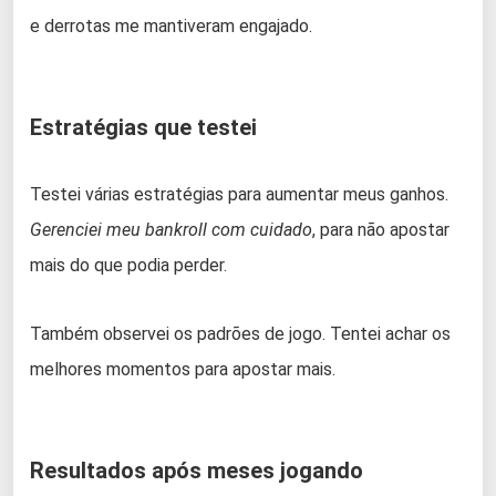
e derrotas me mantiveram engajado.
Estratégias que testei
Testei várias estratégias para aumentar meus ganhos.
Gerenciei meu bankroll com cuidado
, para não apostar
mais do que podia perder.
Também observei os padrões de jogo. Tentei achar os
melhores momentos para apostar mais.
Resultados após meses jogando