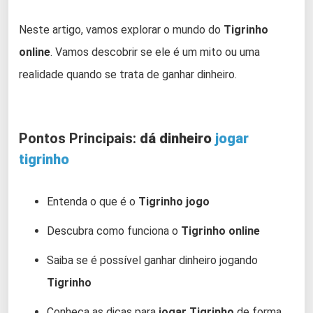
Neste artigo, vamos explorar o mundo do
Tigrinho
online
. Vamos descobrir se ele é um mito ou uma
realidade quando se trata de ganhar dinheiro.
Pontos Principais:
dá dinheiro
jogar
tigrinho
Entenda o que é o
Tigrinho jogo
Descubra como funciona o
Tigrinho online
Saiba se é possível ganhar dinheiro jogando
Tigrinho
Conheça as dicas para
jogar Tigrinho
de forma