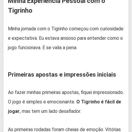
Minha Experiência Pessoal com o
Tigrinho
Minha jornada com o Tigrinho começou com curiosidade
e expectativa. Eu estava ansioso para entender como o
jogo funcionava. E se valia a pena.
Primeiras apostas e impressões iniciais
Ao fazer minhas primeiras apostas, fiquei impressionado.
O jogo é simples e emocionante.
O Tigrinho é fácil de
jogar
, mas tem um lado desafiador.
As primeiras rodadas foram cheias de emoção. Vitórias