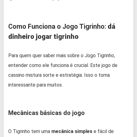
Como Funciona o Jogo Tigrinho:
dá
dinheiro jogar tigrinho
Para quem quer saber mais sobre o Jogo Tigrinho,
entender como ele funciona é crucial. Este jogo de
cassino mistura sorte e estratégia. Isso o torna
interessante para muitos.
Mecânicas básicas do jogo
O Tigrinho tem uma
mecânica simples
e fácil de