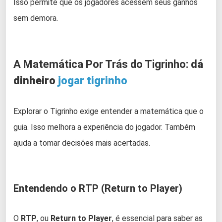
Isso permite que os jogadores acessem seus ganhos
sem demora.
A Matemática Por Trás do Tigrinho:
dá
dinheiro
jogar tigrinho
Explorar o Tigrinho exige entender a matemática que o
guia. Isso melhora a experiência do jogador. Também
ajuda a tomar decisões mais acertadas.
Entendendo o RTP (Return to Player)
O
RTP
, ou
Return to Player
, é essencial para saber as