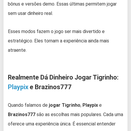
bônus e versões demo. Essas últimas permitem jogar
sem usar dinheiro real.
Esses modos fazem o jogo ser mais divertido e
estratégico. Eles tornam a experiência ainda mais
atraente.
Realmente Dá Dinheiro Jogar Tigrinho:
Playpix
e Brazinos777
Quando falamos de
jogar Tigrinho
,
Playpix
e
Brazinos777
são as escolhas mais populares. Cada uma
oferece uma experiência única. É essencial entender