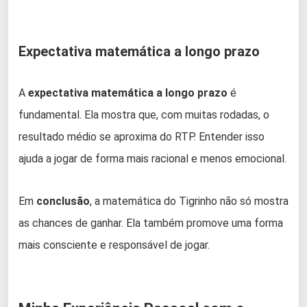
Expectativa matemática a longo prazo
A
expectativa matemática a longo prazo
é
fundamental. Ela mostra que, com muitas rodadas, o
resultado médio se aproxima do RTP. Entender isso
ajuda a jogar de forma mais racional e menos emocional.
Em
conclusão
, a matemática do Tigrinho não só mostra
as chances de ganhar. Ela também promove uma forma
mais consciente e responsável de jogar.