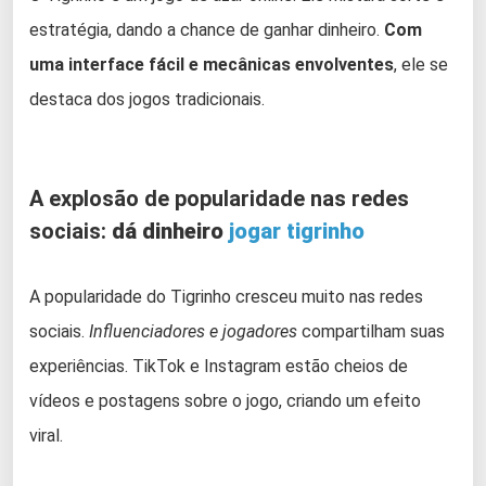
estratégia, dando a chance de ganhar dinheiro.
Com
uma interface fácil e mecânicas envolventes
, ele se
destaca dos jogos tradicionais.
A explosão de popularidade nas redes
sociais:
dá dinheiro
jogar tigrinho
A popularidade do Tigrinho cresceu muito nas redes
sociais.
Influenciadores e jogadores
compartilham suas
experiências. TikTok e Instagram estão cheios de
vídeos e postagens sobre o jogo, criando um efeito
viral.