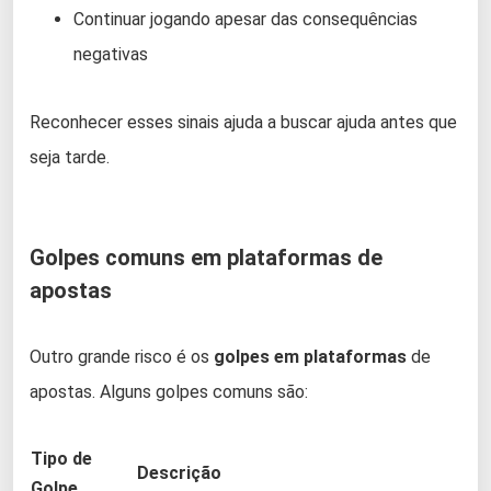
Continuar jogando apesar das consequências
negativas
Reconhecer esses sinais ajuda a buscar ajuda antes que
seja tarde.
Golpes comuns em plataformas de
apostas
Outro grande risco é os
golpes em plataformas
de
apostas. Alguns golpes comuns são:
Tipo de
Descrição
Golpe