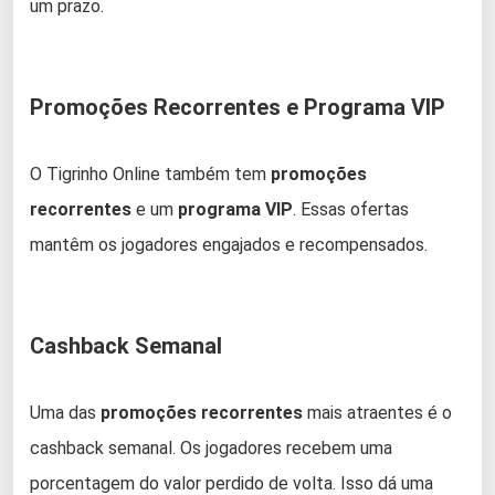
um prazo.
Promoções Recorrentes e Programa VIP
O Tigrinho Online também tem
promoções
recorrentes
e um
programa VIP
. Essas ofertas
mantêm os jogadores engajados e recompensados.
Cashback Semanal
Uma das
promoções recorrentes
mais atraentes é o
cashback semanal. Os jogadores recebem uma
porcentagem do valor perdido de volta. Isso dá uma