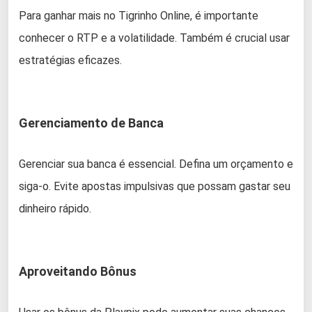
Para ganhar mais no Tigrinho Online, é importante
conhecer o RTP e a volatilidade. Também é crucial usar
estratégias eficazes.
Gerenciamento de Banca
Gerenciar sua banca é essencial. Defina um orçamento e
siga-o. Evite apostas impulsivas que possam gastar seu
dinheiro rápido.
Aproveitando Bônus