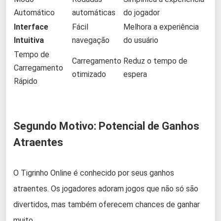
Automático
automáticas
do jogador
Interface
Fácil
Melhora a experiência
Intuitiva
navegação
do usuário
Tempo de
Carregamento
Reduz o tempo de
Carregamento
otimizado
espera
Rápido
Segundo Motivo: Potencial de Ganhos
Atraentes
O Tigrinho Online é conhecido por seus ganhos
atraentes. Os jogadores adoram jogos que não só são
divertidos, mas também oferecem chances de ganhar
muito.