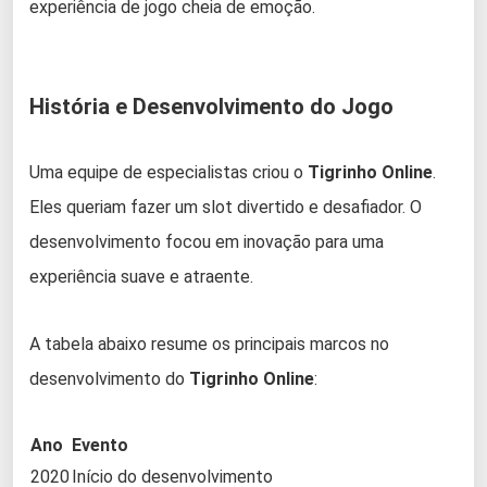
experiência de jogo cheia de emoção.
História e Desenvolvimento do Jogo
Uma equipe de especialistas criou o
Tigrinho Online
.
Eles queriam fazer um slot divertido e desafiador. O
desenvolvimento focou em inovação para uma
experiência suave e atraente.
A tabela abaixo resume os principais marcos no
desenvolvimento do
Tigrinho Online
:
Ano
Evento
2020
Início do desenvolvimento