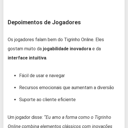
Depoimentos de Jogadores
Os jogadores falam bem do Tigrinho Online. Eles
gostam muito da
jogabilidade inovadora
e da
interface intuitiva
.
Fácil de usar e navegar
Recursos emocionais que aumentam a diversão
Suporte ao cliente eficiente
Um jogador disse:
“Eu amo a forma como o Tigrinho
Online combina elementos clássicos com inovações