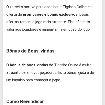
O terceiro motivo para escolher o Tigrinho Online é a
oferta de
promoções e bônus exclusivos
. Essas
ofertas tornam o jogo mais atraente. Elas dão mais
valor aos jogadores e aumentam a emoção do jogo.
Bônus de Boas-vindas
O
bônus de boas-vindas
do Tigrinho Online é muito
atraente para novos jogadores. Este bônus ajuda a dar
um impulso para começar a jogar.
Como Reivindicar