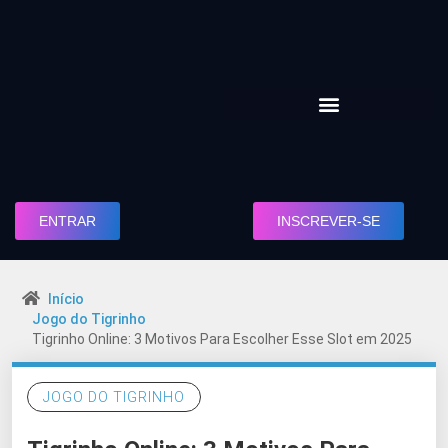
ENTRAR
INSCREVER-SE
Início
Jogo do Tigrinho
Tigrinho Online: 3 Motivos Para Escolher Esse Slot em 2025
JOGO DO TIGRINHO