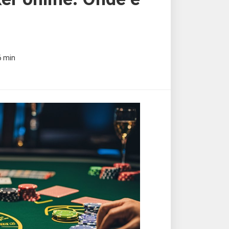
6 min