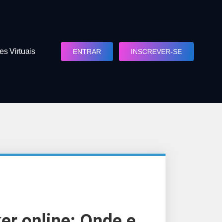
es Virtuais
ENTRAR
INSCREVER-SE
er online: Onde e