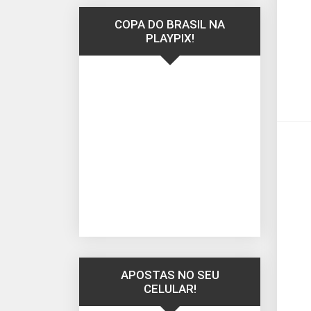
COPA DO BRASIL NA
PLAYPIX!
APOSTAS NO SEU
CELULAR!