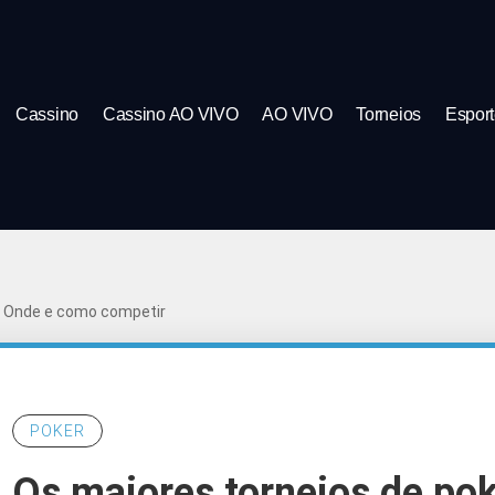
Cassino
Cassino AO VIVO
AO VIVO
Torneios
Esport
e: Onde e como competir
POKER
Os maiores torneios de pok