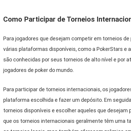
Como Participar de Torneios Internacio
Para jogadores que desejam competir em torneios de p
várias plataformas disponíveis, como a PokerStars e 
são conhecidas por seus torneios de alto nível e por a
jogadores de poker do mundo.
Para participar de torneios internacionais, os jogado
plataforma escolhida e fazer um depósito. Em seguid
torneios disponíveis e escolher aqueles que desejam p
que os torneios internacionais geralmente têm uma ta